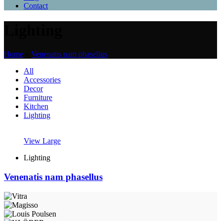
Contact
Lighting
Home
»
Venenatis nam phasellus
All
Accessories
Decor
Furniture
Kitchen
Lighting
View Large
Lighting
Venenatis nam phasellus