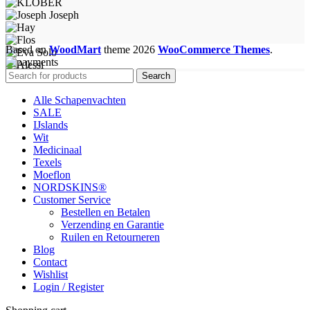
Based on
WoodMart
theme
2026
WooCommerce Themes
.
Search
Alle Schapenvachten
SALE
IJslands
Wit
Medicinaal
Texels
Moeflon
NORDSKINS®
Customer Service
Bestellen en Betalen
Verzending en Garantie
Ruilen en Retourneren
Blog
Contact
Wishlist
Login / Register