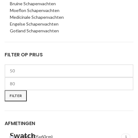
Bruine Schapenvachten
Moeflon Schapenvachten
Medicinale Schapenvachten
Engelse Schapenvachten
Gotland Schapenvachten
FILTER OP PRIJS
Min
Max
price
price
FILTER
AFMETINGEN
L (+/- 105x60cm)
1