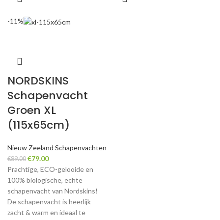
-11%
NORDSKINS
Schapenvacht
Groen XL
(115x65cm)
Nieuw Zeeland Schapenvachten
Original
Current
€
79.00
€
89.00
price
price
Prachtige, ECO-gelooide en
was:
is:
100% biologische, echte
€89.00.
€79.00.
schapenvacht van Nordskins!
De schapenvacht is heerlijk
zacht & warm en ideaal te