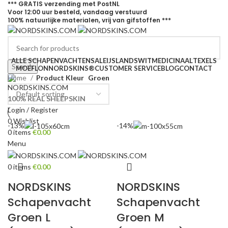
*** GRATIS
verzending met
PostNL
Voor
12:00
uur besteld,
vandaag
verstuurd
100% natuurlijke materialen, vrij van gifstoffen ***
ALLE SCHAPENVACHTEN
SALE
IJSLANDS
WIT
MEDICINAAL
TEXELS
Search
MOEFLON
NORDSKINS®
CUSTOMER SERVICE
BLOG
CONTACT
Home
Product Kleur
Groen
100% REAL SHEEPSKIN
Login / Register
0
Wishlist
-13%
-14%
0
items
€
0.00
Menu
0
items
€
0.00
NORDSKINS
NORDSKINS
Schapenvacht
Schapenvacht
Groen L
Groen M