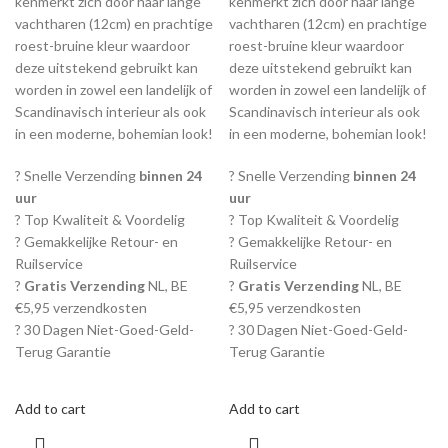
kenmerkt zich door haar lange
kenmerkt zich door haar lange
vachtharen (12cm) en prachtige
vachtharen (12cm) en prachtige
roest-bruine kleur waardoor
roest-bruine kleur waardoor
deze uitstekend gebruikt kan
deze uitstekend gebruikt kan
worden in zowel een landelijk of
worden in zowel een landelijk of
Scandinavisch interieur als ook
Scandinavisch interieur als ook
in een moderne, bohemian look!
in een moderne, bohemian look!
? Snelle Verzending
binnen 24
? Snelle Verzending
binnen 24
uur
uur
? Top Kwaliteit & Voordelig
? Top Kwaliteit & Voordelig
? Gemakkelijke Retour- en
? Gemakkelijke Retour- en
Ruilservice
Ruilservice
?
Gratis Verzending
NL, BE
?
Gratis Verzending
NL, BE
€5,95 verzendkosten
€5,95 verzendkosten
? 30 Dagen Niet-Goed-Geld-
? 30 Dagen Niet-Goed-Geld-
Terug Garantie
Terug Garantie
Add to cart
Add to cart