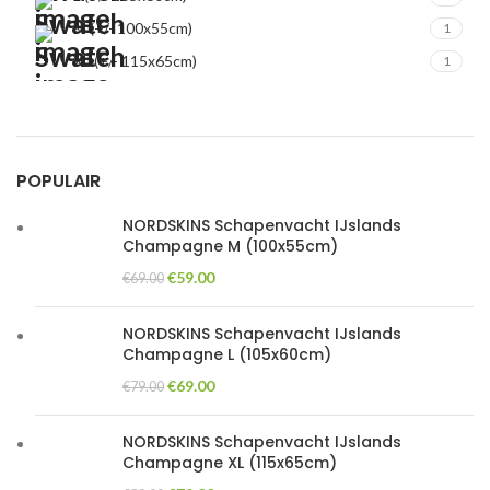
M (+/- 100x55cm)
1
XL (+/- 115x65cm)
1
POPULAIR
NORDSKINS Schapenvacht IJslands
Champagne M (100x55cm)
Original
Current
€
59.00
€
69.00
price
price
was:
is:
NORDSKINS Schapenvacht IJslands
€69.00.
€59.00.
Champagne L (105x60cm)
Original
Current
€
69.00
€
79.00
price
price
was:
is:
NORDSKINS Schapenvacht IJslands
€79.00.
€69.00.
Champagne XL (115x65cm)