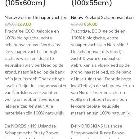
(105x60cm)
(100x55cm)
Nieuw Zeeland Schapenvachten
Nieuw Zeeland Schapenvachten
Original
Current
Original
Current
€
69.00
€
59.00
€
79.00
€
69.00
price
price
price
price
Prachtige, ECO-gelooide en
Prachtige, ECO-gelooide en
was:
is:
was:
is:
100% biologische, echte
100% biologische, echte
€79.00.
€69.00.
€69.00.
€59.00.
schapenvacht van Nordskins!
schapenvacht van Nordskins!
De schapenvacht is heerlijk
De schapenvacht is heerlijk
zacht & warm en ideaal te
zacht & warm en ideaal te
gebruiken als vloerkleed op de
gebruiken als vloerkleed op de
grond, naast je bed, op de bank
grond, naast je bed, op de bank
of in je tuinstoel! Door de hoge
of in je tuinstoel! Door de hoge
kwaliteit zijn de schapenvachten
kwaliteit zijn de schapenvachten
van Nordskins zeer zacht en
van Nordskins zeer zacht en
wollig en hebben tevens een
wollig en hebben tevens een
lekkere 'zepige' geur. Alle
lekkere 'zepige' geur. Alle
materialen zijn 100% natuurlijk.
materialen zijn 100% natuurlijk.
De NORDSKINS IJslandse
De NORDSKINS IJslandse
Schapenvacht Rusty Brown
Schapenvacht Rusty Brown