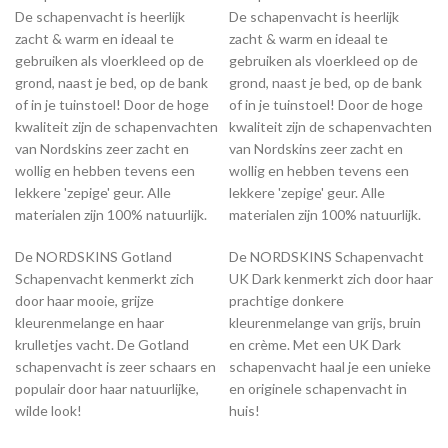
De schapenvacht is heerlijk
De schapenvacht is heerlijk
zacht & warm en ideaal te
zacht & warm en ideaal te
gebruiken als vloerkleed op de
gebruiken als vloerkleed op de
grond, naast je bed, op de bank
grond, naast je bed, op de bank
of in je tuinstoel! Door de hoge
of in je tuinstoel! Door de hoge
kwaliteit zijn de schapenvachten
kwaliteit zijn de schapenvachten
van Nordskins zeer zacht en
van Nordskins zeer zacht en
wollig en hebben tevens een
wollig en hebben tevens een
lekkere 'zepige' geur. Alle
lekkere 'zepige' geur. Alle
materialen zijn 100% natuurlijk.
materialen zijn 100% natuurlijk.
De NORDSKINS Gotland
De NORDSKINS Schapenvacht
Schapenvacht kenmerkt zich
UK Dark kenmerkt zich door haar
door haar mooie, grijze
prachtige donkere
kleurenmelange en haar
kleurenmelange van grijs, bruin
krulletjes vacht. De Gotland
en crème. Met een UK Dark
schapenvacht is zeer schaars en
schapenvacht haal je een unieke
populair door haar natuurlijke,
en originele schapenvacht in
wilde look!
huis!