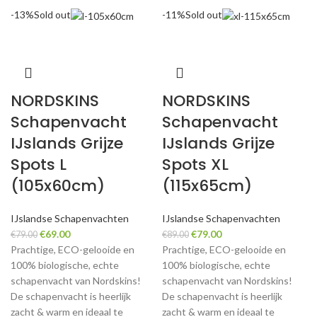
-13%
Sold out
-11%
Sold out
NORDSKINS
NORDSKINS
Schapenvacht
Schapenvacht
IJslands Grijze
IJslands Grijze
Spots L
Spots XL
(105x60cm)
(115x65cm)
IJslandse Schapenvachten
IJslandse Schapenvachten
Original
Current
Original
Current
€
69.00
€
79.00
€
79.00
€
89.00
price
price
price
price
Prachtige, ECO-gelooide en
Prachtige, ECO-gelooide en
was:
is:
was:
is:
100% biologische, echte
100% biologische, echte
€79.00.
€69.00.
€89.00.
€79.00.
schapenvacht van Nordskins!
schapenvacht van Nordskins!
De schapenvacht is heerlijk
De schapenvacht is heerlijk
zacht & warm en ideaal te
zacht & warm en ideaal te