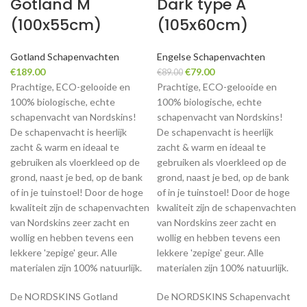
Gotland M
Dark type A
(100x55cm)
(105x60cm)
Gotland Schapenvachten
Engelse Schapenvachten
Original
Current
€
189.00
€
79.00
€
89.00
price
price
Prachtige, ECO-gelooide en
Prachtige, ECO-gelooide en
was:
is:
100% biologische, echte
100% biologische, echte
€89.00.
€79.00.
schapenvacht van Nordskins!
schapenvacht van Nordskins!
De schapenvacht is heerlijk
De schapenvacht is heerlijk
zacht & warm en ideaal te
zacht & warm en ideaal te
gebruiken als vloerkleed op de
gebruiken als vloerkleed op de
grond, naast je bed, op de bank
grond, naast je bed, op de bank
of in je tuinstoel! Door de hoge
of in je tuinstoel! Door de hoge
kwaliteit zijn de schapenvachten
kwaliteit zijn de schapenvachten
van Nordskins zeer zacht en
van Nordskins zeer zacht en
wollig en hebben tevens een
wollig en hebben tevens een
lekkere 'zepige' geur. Alle
lekkere 'zepige' geur. Alle
materialen zijn 100% natuurlijk.
materialen zijn 100% natuurlijk.
De NORDSKINS Gotland
De NORDSKINS Schapenvacht