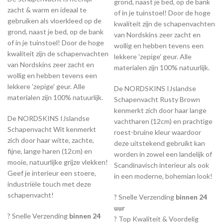
grond, naast je bed, op de bank
zacht & warm en ideaal te
of in je tuinstoel! Door de hoge
gebruiken als vloerkleed op de
kwaliteit zijn de schapenvachten
grond, naast je bed, op de bank
van Nordskins zeer zacht en
of in je tuinstoel! Door de hoge
wollig en hebben tevens een
kwaliteit zijn de schapenvachten
lekkere 'zepige' geur. Alle
van Nordskins zeer zacht en
materialen zijn 100% natuurlijk.
wollig en hebben tevens een
lekkere 'zepige' geur. Alle
De NORDSKINS IJslandse
materialen zijn 100% natuurlijk.
Schapenvacht Rusty Brown
kenmerkt zich door haar lange
De NORDSKINS IJslandse
vachtharen (12cm) en prachtige
Schapenvacht Wit kenmerkt
roest-bruine kleur waardoor
zich door haar witte, zachte,
deze uitstekend gebruikt kan
fijne, lange haren (12cm) en
worden in zowel een landelijk of
mooie, natuurlijke grijze vlekken!
Scandinavisch interieur als ook
Geef je interieur een stoere,
in een moderne, bohemian look!
industriële touch met deze
schapenvacht!
? Snelle Verzending
binnen 24
uur
? Snelle Verzending
binnen 24
? Top Kwaliteit & Voordelig