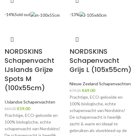
-14%
Sold out
-13%
NORDSKINS
NORDSKINS
Schapenvacht
Schapenvacht
IJslands Grijze
Grijs L (105x55cm)
Spots M
Nieuw Zeeland Schapenvachten
(100x55cm)
Original
Current
€
69.00
€
79.00
price
price
Prachtige, ECO-gelooide en
IJslandse Schapenvachten
was:
is:
100% biologische, echte
Original
Current
€
59.00
€
69.00
€79.00.
€69.00.
schapenvacht van Nordskins!
price
price
Prachtige, ECO-gelooide en
De schapenvacht is heerlijk
was:
is:
100% biologische, echte
zacht & warm en ideaal te
€69.00.
€59.00.
schapenvacht van Nordskins!
gebruiken als vloerkleed op de
De schapenvacht is heerlijk