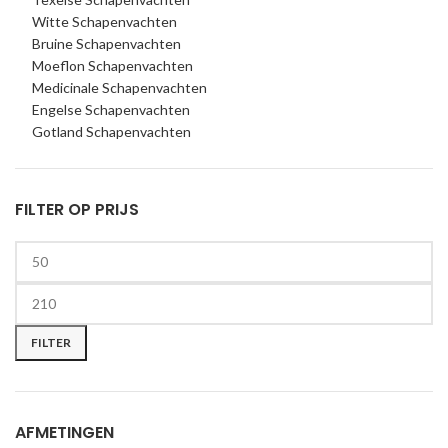
Witte Schapenvachten
Bruine Schapenvachten
Moeflon Schapenvachten
Medicinale Schapenvachten
Engelse Schapenvachten
Gotland Schapenvachten
FILTER OP PRIJS
Min
Max
price
price
FILTER
AFMETINGEN