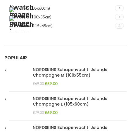
L (+/- 105x60cm)
1
M (+/- 100x55cm)
1
XL (+/- 115x65cm)
2
POPULAIR
NORDSKINS Schapenvacht IJslands
Champagne M (100x55cm)
Original
Current
€
59.00
€
69.00
price
price
was:
is:
NORDSKINS Schapenvacht IJslands
€69.00.
€59.00.
Champagne L (105x60cm)
Original
Current
€
69.00
€
79.00
price
price
was:
is:
NORDSKINS Schapenvacht IJslands