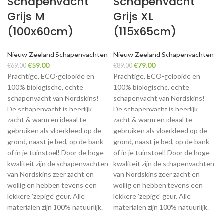
Schapenvacht
Schapenvacht
Grijs M
Grijs XL
(100x60cm)
(115x65cm)
Nieuw Zeeland Schapenvachten
Nieuw Zeeland Schapenvachten
Original
Current
Original
Current
€
59.00
€
79.00
€
69.00
€
89.00
price
price
price
price
Prachtige, ECO-gelooide en
Prachtige, ECO-gelooide en
was:
is:
was:
is:
100% biologische, echte
100% biologische, echte
€69.00.
€59.00.
€89.00.
€79.00.
schapenvacht van Nordskins!
schapenvacht van Nordskins!
De schapenvacht is heerlijk
De schapenvacht is heerlijk
zacht & warm en ideaal te
zacht & warm en ideaal te
gebruiken als vloerkleed op de
gebruiken als vloerkleed op de
grond, naast je bed, op de bank
grond, naast je bed, op de bank
of in je tuinstoel! Door de hoge
of in je tuinstoel! Door de hoge
kwaliteit zijn de schapenvachten
kwaliteit zijn de schapenvachten
van Nordskins zeer zacht en
van Nordskins zeer zacht en
wollig en hebben tevens een
wollig en hebben tevens een
lekkere 'zepige' geur. Alle
lekkere 'zepige' geur. Alle
materialen zijn 100% natuurlijk.
materialen zijn 100% natuurlijk.