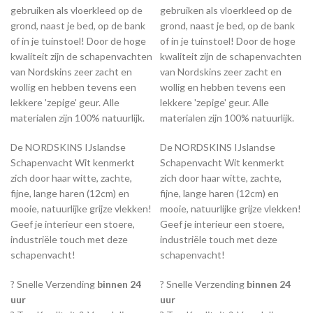
gebruiken als vloerkleed op de
gebruiken als vloerkleed op de
grond, naast je bed, op de bank
grond, naast je bed, op de bank
of in je tuinstoel! Door de hoge
of in je tuinstoel! Door de hoge
kwaliteit zijn de schapenvachten
kwaliteit zijn de schapenvachten
van Nordskins zeer zacht en
van Nordskins zeer zacht en
wollig en hebben tevens een
wollig en hebben tevens een
lekkere 'zepige' geur. Alle
lekkere 'zepige' geur. Alle
materialen zijn 100% natuurlijk.
materialen zijn 100% natuurlijk.
De NORDSKINS IJslandse
De NORDSKINS IJslandse
Schapenvacht Wit kenmerkt
Schapenvacht Wit kenmerkt
zich door haar witte, zachte,
zich door haar witte, zachte,
fijne, lange haren (12cm) en
fijne, lange haren (12cm) en
mooie, natuurlijke grijze vlekken!
mooie, natuurlijke grijze vlekken!
Geef je interieur een stoere,
Geef je interieur een stoere,
industriële touch met deze
industriële touch met deze
schapenvacht!
schapenvacht!
? Snelle Verzending
binnen 24
? Snelle Verzending
binnen 24
uur
uur