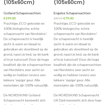
(105x60cm)
(105x60cm)
Gotland Schapenvachten
Engelse Schapenvachten
Original
Current
€
199.00
€
79.00
€
89.00
price
price
Prachtige, ECO-gelooide en
Prachtige, ECO-gelooide en
was:
is:
100% biologische, echte
100% biologische, echte
€89.00.
€79.00.
schapenvacht van Nordskins!
schapenvacht van Nordskins!
De schapenvacht is heerlijk
De schapenvacht is heerlijk
zacht & warm en ideaal te
zacht & warm en ideaal te
gebruiken als vloerkleed op de
gebruiken als vloerkleed op de
grond, naast je bed, op de bank
grond, naast je bed, op de bank
of in je tuinstoel! Door de hoge
of in je tuinstoel! Door de hoge
kwaliteit zijn de schapenvachten
kwaliteit zijn de schapenvachten
van Nordskins zeer zacht en
van Nordskins zeer zacht en
wollig en hebben tevens een
wollig en hebben tevens een
lekkere 'zepige' geur. Alle
lekkere 'zepige' geur. Alle
materialen zijn 100% natuurlijk.
materialen zijn 100% natuurlijk.
De NORDSKINS Gotland
De NORDSKINS Schapenvacht
Schapenvacht kenmerkt zich
UK Dark kenmerkt zich door haar