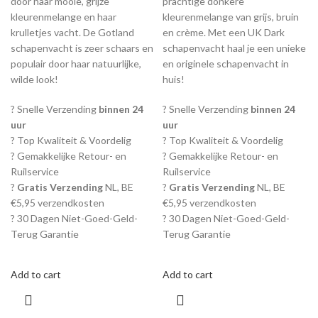
door haar mooie, grijze
prachtige donkere
kleurenmelange en haar
kleurenmelange van grijs, bruin
krulletjes vacht. De Gotland
en crème. Met een UK Dark
schapenvacht is zeer schaars en
schapenvacht haal je een unieke
populair door haar natuurlijke,
en originele schapenvacht in
wilde look!
huis!
? Snelle Verzending
binnen 24
? Snelle Verzending
binnen 24
uur
uur
? Top Kwaliteit & Voordelig
? Top Kwaliteit & Voordelig
? Gemakkelijke Retour- en
? Gemakkelijke Retour- en
Ruilservice
Ruilservice
?
Gratis Verzending
NL, BE
?
Gratis Verzending
NL, BE
€5,95 verzendkosten
€5,95 verzendkosten
? 30 Dagen Niet-Goed-Geld-
? 30 Dagen Niet-Goed-Geld-
Terug Garantie
Terug Garantie
Add to cart
Add to cart