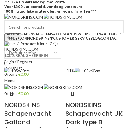
*** GRATIS
verzending met
PostNL
Voor
12:00
uur besteld,
vandaag
verstuurd
100% natuurlijke materialen, vrij van gifstoffen ***
ALLE SCHAPENVACHTEN
SALE
IJSLANDS
WIT
MEDICINAAL
TEXELS
Search
MOEFLON
NORDSKINS®
CUSTOMER SERVICE
BLOG
CONTACT
Home
Product Kleur
Grijs
100% REAL SHEEPSKIN
Login / Register
0
Wishlist
-11%
0
items
€
0.00
Menu
0
items
€
0.00
NORDSKINS
NORDSKINS
Schapenvacht
Schapenvacht UK
Gotland L
Dark type B