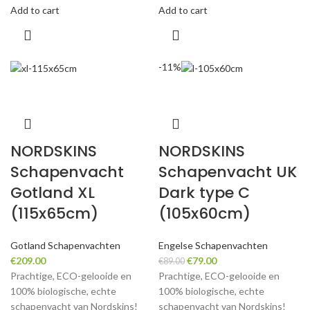
Add to cart
Add to cart
-11%
NORDSKINS
NORDSKINS
Schapenvacht
Schapenvacht UK
Gotland XL
Dark type C
(115x65cm)
(105x60cm)
Gotland Schapenvachten
Engelse Schapenvachten
Original
Current
€
209.00
€
79.00
€
89.00
price
price
Prachtige, ECO-gelooide en
Prachtige, ECO-gelooide en
was:
is:
100% biologische, echte
100% biologische, echte
€89.00.
€79.00.
schapenvacht van Nordskins!
schapenvacht van Nordskins!